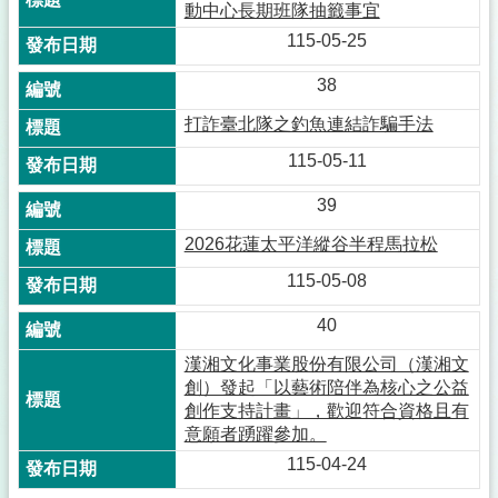
動中心長期班隊抽籤事宜
115-05-25
38
打詐臺北隊之釣魚連結詐騙手法
115-05-11
39
2026花蓮太平洋縱谷半程馬拉松
115-05-08
40
漢湘文化事業股份有限公司（漢湘文
創）發起「以藝術陪伴為核心之公益
創作支持計畫」，歡迎符合資格且有
意願者踴躍參加。
115-04-24