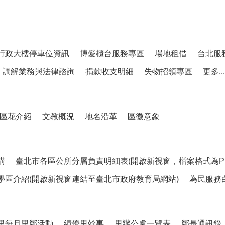
行政大樓停車位資訊
博愛櫃台服務專區
場地租借
台北服
調解業務與法律諮詢
捐款收支明細
失物招領專區
更多...
區花介紹
文教概況
地名沿革
區徽意象
構
臺北市各區公所分層負責明細表(開啟新視窗，檔案格式為PD
學區介紹(開啟新視窗連結至臺北市政府教育局網站)
為民服務
里每月里鄰活動
績優里幹事
里辦公處一覽表
鄰長通訊錄