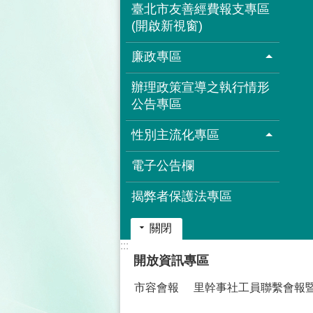
臺北市友善經費報支專區
(開啟新視窗)
廉政專區
辦理政策宣導之執行情形
公告專區
性別主流化專區
電子公告欄
揭弊者保護法專區
關閉
:::
開放資訊專區
市容會報
里幹事社工員聯繫會報