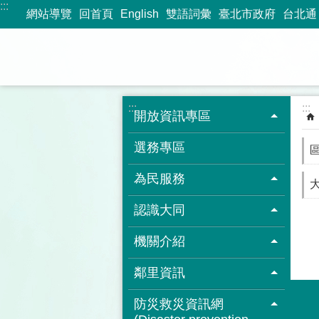
:::
跳到主要內容區塊
網站導覽
回首頁
English
雙語詞彙
臺北市政府
台北通
:::
:::
開放資訊專區
選務專區
為民服務
認識大同
機關介紹
鄰里資訊
防災救災資訊網