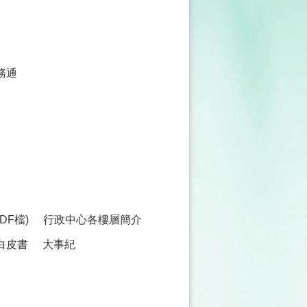
務通
F檔)
行政中心各樓層簡介
白皮書
大事紀