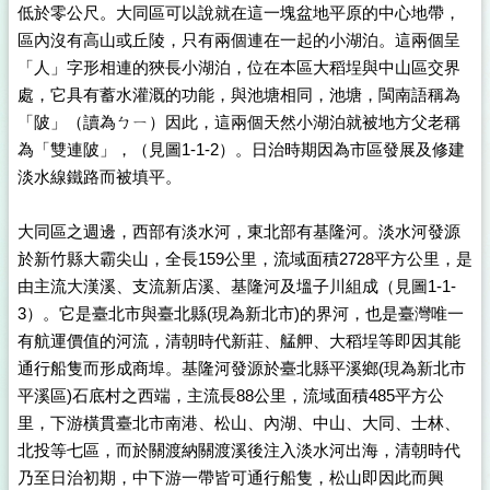
低於零公尺。大同區可以說就在這一塊盆地平原的中心地帶，
區內沒有高山或丘陵，只有兩個連在一起的小湖泊。這兩個呈
「人」字形相連的狹長小湖泊，位在本區大稻埕與中山區交界
處，它具有蓄水灌溉的功能，與池塘相同，池塘，閩南語稱為
「陂」（讀為ㄅㄧ）因此，這兩個天然小湖泊就被地方父老稱
為「雙連陂」，（見圖1-1-2）。日治時期因為市區發展及修建
淡水線鐵路而被填平。
大同區之週邊，西部有淡水河，東北部有基隆河。淡水河發源
於新竹縣大霸尖山，全長159公里，流域面積2728平方公里，是
由主流大漢溪、支流新店溪、基隆河及塭子川組成（見圖1-1-
3）。它是臺北市與臺北縣(現為新北市)的界河，也是臺灣唯一
有航運價值的河流，清朝時代新莊、艋舺、大稻埕等即因其能
通行船隻而形成商埠。基隆河發源於臺北縣平溪鄉(現為新北市
平溪區)石底村之西端，主流長88公里，流域面積485平方公
里，下游橫貫臺北市南港、松山、內湖、中山、大同、士林、
北投等七區，而於關渡納關渡溪後注入淡水河出海，清朝時代
乃至日治初期，中下游一帶皆可通行船隻，松山即因此而興