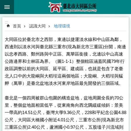
:::
跳到主要內容區塊
:::
首頁
認識大同
地理環境
大同區位於臺北市之西部，東邊以捷運淡水線和中山區為鄰，
西邊則以淡水河與臺北縣三重市(現為新北市三重區)分開，南邊
以忠孝西路、鄭州路與中正區、萬華區銜接，北邊以中山高速
公路邊界和士林區為界。（圖1-1-1）整個轄區涵蓋民國79年行
政區調整以前的大同區、延平區、建成區，也就是包含了老臺
北人口中的大龍峒與大稻埕這兩個地區；大龍峒、大稻埕與艋
舺（萬華）是臺北盆地淡水河東岸地區最先開發的三個區域。
​臺北是一個四周被群山包圍的構造盆地，盆地周圍全長約70公
里，整個盆地面相當低平，從東南角向西北隅緩緩傾斜：景美
一帶高約14.51公尺，臺灣大學9.36公尺，228和平紀念公園4.88
公尺，大同區大橋國小附近4.01公尺，三重市公所(現為新北市
三重區公所)2.40公尺，蘆洲國小0.97公尺，五股塭子川流域則