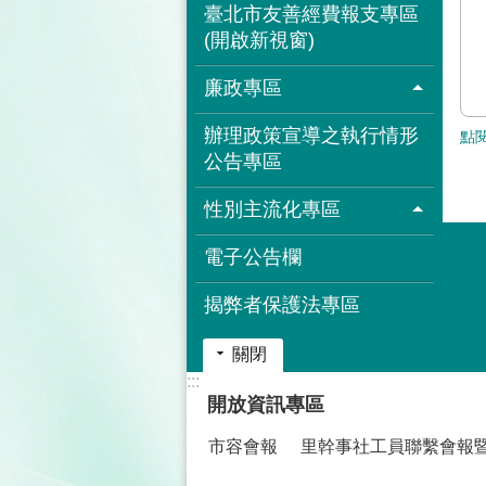
臺北市友善經費報支專區
(開啟新視窗)
廉政專區
辦理政策宣導之執行情形
點
公告專區
性別主流化專區
電子公告欄
揭弊者保護法專區
關閉
:::
開放資訊專區
市容會報
里幹事社工員聯繫會報