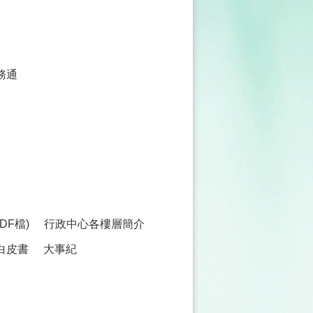
務通
F檔)
行政中心各樓層簡介
白皮書
大事紀