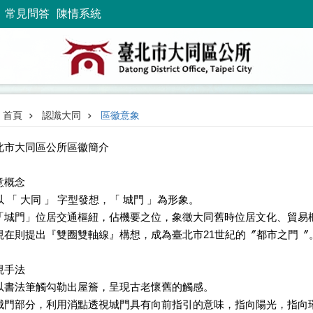
常見問答
陳情系統
首頁
認識大同
區徽意象
北市大同區公所區徽簡介
意概念
以 「 大同 」 字型發想，「 城門 」為形象。
「城門」位居交通樞紐，佔機要之位，象徵大同舊時位居文化、貿易
現在則提出『雙圈雙軸線』構想，成為臺北市21世紀的〞都市之門〞
現手法
以書法筆觸勾勒出屋簷，呈現古老懷舊的觸感。
城門部分，利用消點透視城門具有向前指引的意味，指向陽光，指向