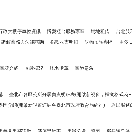
行政大樓停車位資訊
博愛櫃台服務專區
場地租借
台北服
調解業務與法律諮詢
捐款收支明細
失物招領專區
更多...
區花介紹
文教概況
地名沿革
區徽意象
構
臺北市各區公所分層負責明細表(開啟新視窗，檔案格式為PD
學區介紹(開啟新視窗連結至臺北市政府教育局網站)
為民服務
里每月里鄰活動
績優里幹事
里辦公處一覽表
鄰長通訊錄