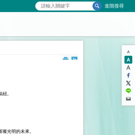
進階搜尋
樞紐。
。
璀璨光明的未來。