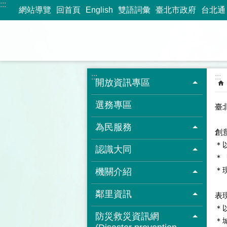
:::
跳到主要內容區塊
網站導覽
回首頁
English
雙語詞彙
臺北市政府
台北通
:::
:::
開放資訊專區
選務專區
臺
為民服務
創
＊
認識大同
＊
＊
機關介紹
鄰里資訊
表
＊
防災救災資訊網
＊