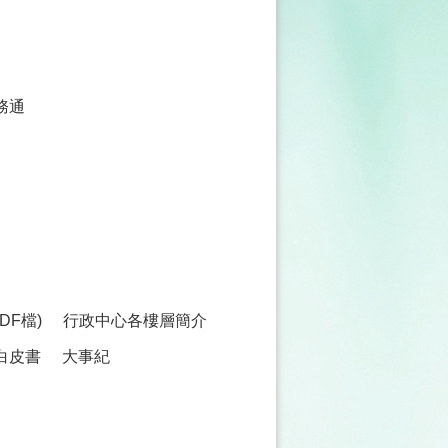
務通
F檔)
行政中心各樓層簡介
白皮書
大事紀