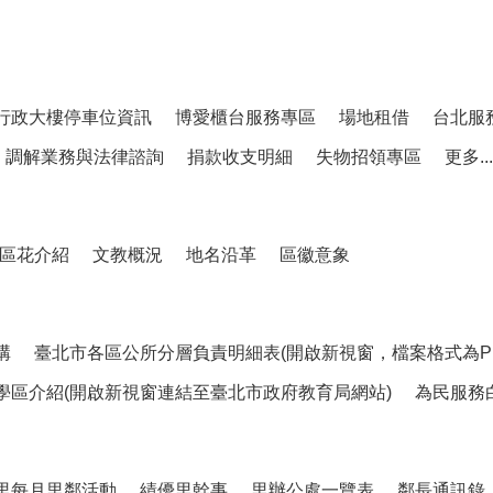
行政大樓停車位資訊
博愛櫃台服務專區
場地租借
台北服
調解業務與法律諮詢
捐款收支明細
失物招領專區
更多...
區花介紹
文教概況
地名沿革
區徽意象
構
臺北市各區公所分層負責明細表(開啟新視窗，檔案格式為PD
學區介紹(開啟新視窗連結至臺北市政府教育局網站)
為民服務
里每月里鄰活動
績優里幹事
里辦公處一覽表
鄰長通訊錄