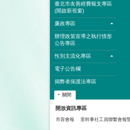
臺北市友善經費報支專區
(開啟新視窗)
廉政專區
辦理政策宣導之執行情形
公告專區
性別主流化專區
電子公告欄
揭弊者保護法專區
關閉
:::
開放資訊專區
市容會報
里幹事社工員聯繫會報