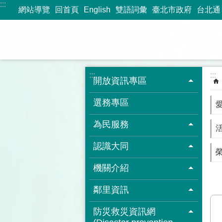
:::
跳到主要內容區塊
網站導覽
回首頁
English
雙語詞彙
臺北市政府
台北通
:::
:::
開放資訊專區
選務專區
為民服務
認識大同
機關介紹
鄰里資訊
防災救災資訊網