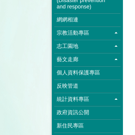
(Disaster prevention
and response)
網網相連
宗教活動專區
志工園地
藝文走廊
個人資料保護專區
反映管道
統計資料專區
政府資訊公開
新住民專區