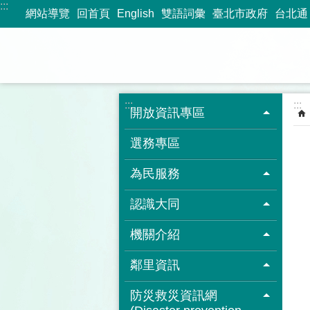
:::
跳到主要內容區塊
網站導覽
回首頁
English
雙語詞彙
臺北市政府
台北通
:::
:::
開放資訊專區
選務專區
為民服務
認識大同
機關介紹
鄰里資訊
防災救災資訊網