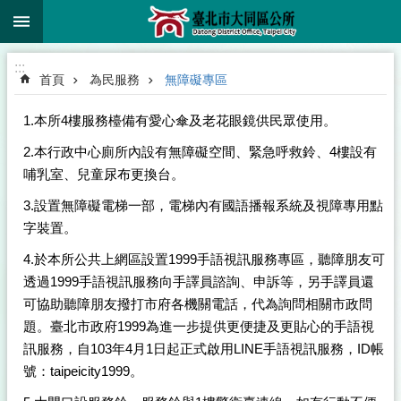
:::
跳到主要內容區塊
:::
首頁
為民服務
無障礙專區
1.本所4樓服務檯備有愛心傘及老花眼鏡供民眾使用。
2.本行政中心廁所內設有無障礙空間、緊急呼救鈴、4樓設有
哺乳室、兒童尿布更換台。
3.設置無障礙電梯一部，電梯內有國語播報系統及視障專用點
字裝置。
4.於本所公共上網區設置1999手語視訊服務專區，聽障朋友可
透過1999手語視訊服務向手譯員諮詢、申訴等，另手譯員還
可協助聽障朋友撥打市府各機關電話，代為詢問相關市政問
題。臺北市政府1999為進一步提供更便捷及更貼心的手語視
訊服務，自103年4月1日起正式啟用LINE手語視訊服務，ID帳
號：taipeicity1999。