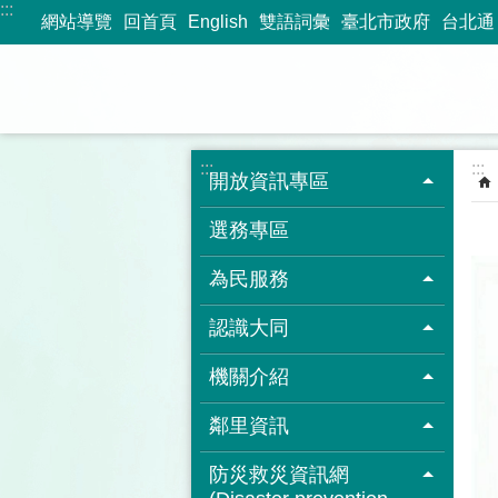
:::
跳到主要內容區塊
網站導覽
回首頁
English
雙語詞彙
臺北市政府
台北通
:::
:::
開放資訊專區
選務專區
為民服務
認識大同
機關介紹
鄰里資訊
防災救災資訊網