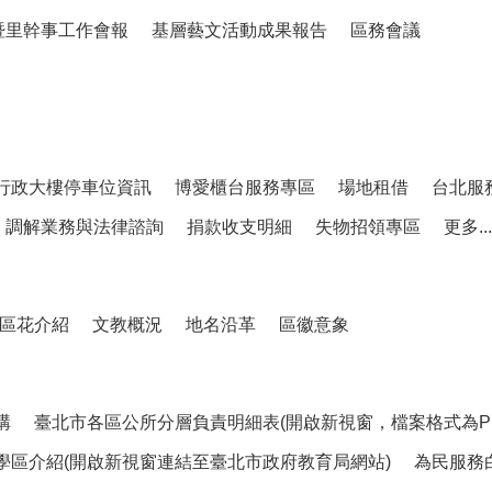
暨里幹事工作會報
基層藝文活動成果報告
區務會議
行政大樓停車位資訊
博愛櫃台服務專區
場地租借
台北服
調解業務與法律諮詢
捐款收支明細
失物招領專區
更多...
區花介紹
文教概況
地名沿革
區徽意象
構
臺北市各區公所分層負責明細表(開啟新視窗，檔案格式為PD
學區介紹(開啟新視窗連結至臺北市政府教育局網站)
為民服務