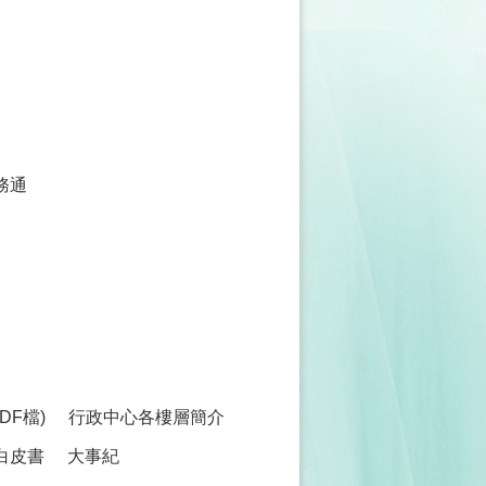
務通
F檔)
行政中心各樓層簡介
白皮書
大事紀