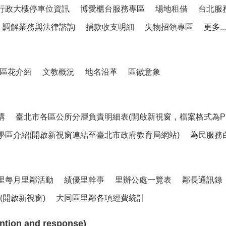
行政大樓停車位資訊
博愛櫃台服務專區
場地租借
台北服
調解業務與法律諮詢
捐款收支明細
失物招領專區
更多...
區花介紹
文教概況
地名沿革
區徽意象
構
臺北市各區公所分層負責明細表(開啟新視窗，檔案格式為PD
學區介紹(開啟新視窗連結至臺北市政府教育局網站)
為民服務
里每月里鄰活動
績優里幹事
里辦公處一覽表
鄰長通訊錄
開啟新視窗)
大同區里鄰各項經費統計
ion and response)