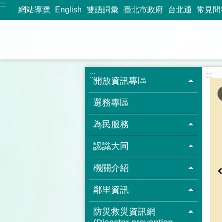
:::
跳到主要內容區塊
網站導覽
English
雙語詞彙
臺北市政府
台北通
常見問
:::
:::
開放資訊專區
選務專區
為民服務
認識大同
機關介紹
鄰里資訊
防災救災資訊網