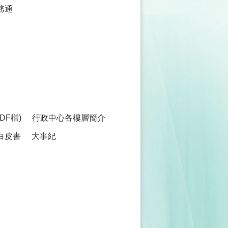
務通
F檔)
行政中心各樓層簡介
白皮書
大事紀