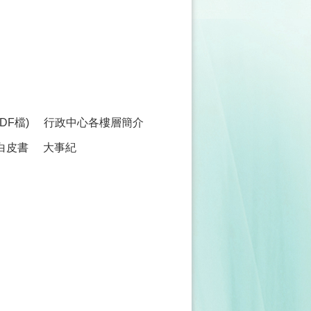
F檔)
行政中心各樓層簡介
白皮書
大事紀