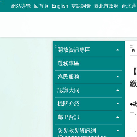
:::
跳到主要內容區塊
網站導覽
回首頁
English
雙語詞彙
臺北市政府
台北通
:::
:::
開放資訊專區
選務專區
【
為民服務
繳
認識大同
機關介紹
一、
鄰里資訊
二
防災救災資訊網