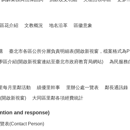
區花介紹
文教概況
地名沿革
區徽意象
構
臺北市各區公所分層負責明細表(開啟新視窗，檔案格式為PD
學區介紹(開啟新視窗連結至臺北市政府教育局網站)
為民服務
里每月里鄰活動
績優里幹事
里辦公處一覽表
鄰長通訊錄
開啟新視窗)
大同區里鄰各項經費統計
ion and response)
ntact Person)