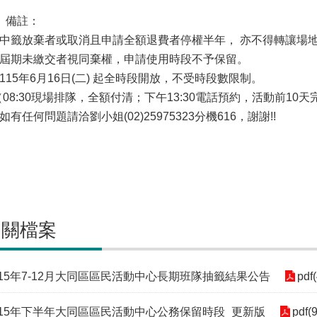
三、備註：
1) 中籤放棄者或取消且申請全額退費者停權半年， 亦不得轉讓
2) 屆期未繳交者視同棄權，申請使用時段不予保留。
3) 115年6月16日(二) 起全時段開放，不受時段數限制
08:30現場排隊，全額付清；下午13:30電話預約，活動前
) 如有任何問題請洽劉小姐(02)25975323分機616，謝謝!!
相關檔案
115年7-12月大同區區民活動中心長期班隊抽籤結果公告
pdf
115年下半年大同區區民活動中心公務保留時段_更新版
pdf(