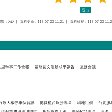
閱數：
資料更新：115-07-23 11:21
資料檢視：115-07-23 11:2
242
暨里幹事工作會報
基層藝文活動成果報告
區務會議
行政大樓停車位資訊
博愛櫃台服務專區
場地租借
台北服
調解業務與法律諮詢
捐款收支明細
失物招領專區
更多...