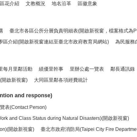
區花介紹
文教概況
地名沿革
區徽意象
構
臺北市各區公所分層負責明細表(開啟新視窗，檔案格式為PD
學區介紹(開啟新視窗連結至臺北市政府教育局網站)
為民服務
里每月里鄰活動
績優里幹事
里辦公處一覽表
鄰長通訊錄
開啟新視窗)
大同區里鄰各項經費統計
ion and response)
ntact Person)
lass Status during Natural Disasters)(開啟新視窗)
ntion)(開啟新視窗)
臺北市政府消防局(Taipei City Fire Depart