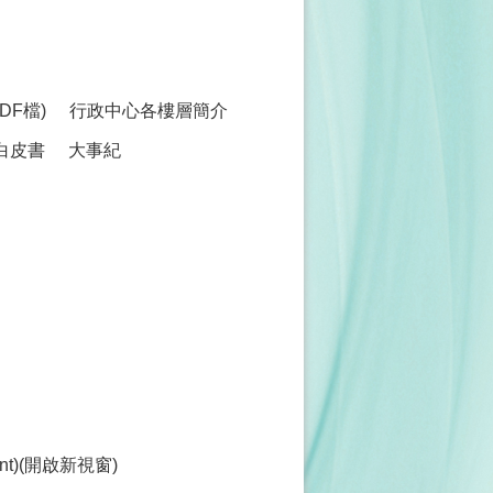
F檔)
行政中心各樓層簡介
白皮書
大事紀
ment)(開啟新視窗)