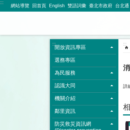
:::
跳到主要內容區塊
網站導覽
回首頁
English
雙語詞彙
臺北市政府
台北通
:::
:::
開放資訊專區
選務專區
消
為民服務
認識大同
詳
機關介紹
鄰里資訊
防災救災資訊網